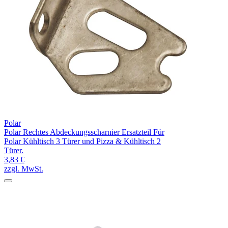
Polar
Polar Rechtes Abdeckungsscharnier Ersatzteil Für
Polar Kühltisch 3 Türer und Pizza & Kühltisch 2
Türer.
3,83 €
zzgl. MwSt.