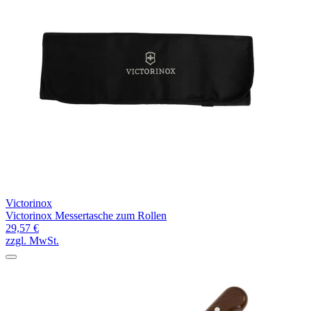
Victorinox
Victorinox Messertasche zum Rollen
29,57 €
zzgl. MwSt.