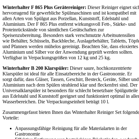
Winterhalter F 865 Plus Gerätereiniger:
Dieser Reiniger eignet sic
hervorragend für gewerbliche Spülmaschinen und ist kompatibel mit
allen Arten von Spülgut aus Porzellan, Kunststoff, Edelstahl und
Aluminium. Der F 865 Plus entfernt wirkungsvoll Fett-, Stärke- und
Proteinrückstände von sämtlichen Gerätschaften zur
Speisenzubereitung. Besonders stark verschmutzte Arbeitsutensilien
wie Behälter, Schüsseln, Backbleche, Auslagebehälter, Tabletts, Töpf
und Pfannen werden mühelos gereinigt. Beachten Sie, dass eloxiertes
Aluminium und Silber vor der Anwendung geprüft werden sollten.
Verfügbar in Verpackungsgrößen von 12 kg und 25 kg.
Winterhalter B 200 Klarspüler:
Dieser saure, hochkonzentrierte
Klarspüler ist ideal für alle Einsatzbereiche in der Gastronomie. Er
sorgt dafür, dass Gläser, Tassen, Geschirr, Besteck, Geräte, Silber und
Aluminium nach dem Spülen strahlend klar und fleckenfrei sind. Der
Universalklarspüler ist besonders für schlecht benetzbare Spülgutteile
aus Edelstahl und Kunststoff geeignet und funktioniert optimal in alle
Wasserbereichen. Die Verpackungseinheit beträgt 10 l.
Zusammengefasst bieten Ihnen das Winterhalter Reiniger Set folgend
Vorteile:
Anpassungsfähige Reinigung für alle Materialarten in der
Gastronomie