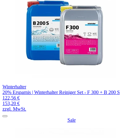
Winterhalter
20% Ersparnis | Winterhalter Reiniger Set - F 300 + B 200 S
122,56 €
153,20 €
zzgl. MwSt.
Sale