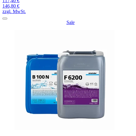
117,40 €
146,80 €
zzgl. MwSt.
Sale