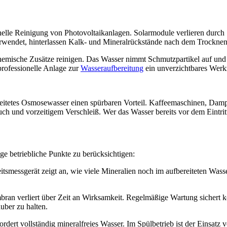
onelle Reinigung von Photovoltaikanlagen. Solarmodule verlieren durc
wendet, hinterlassen Kalk- und Mineralrückstände nach dem Trocknen ei
mische Zusätze reinigen. Das Wasser nimmt Schmutzpartikel auf und t
professionelle Anlage zur
Wasseraufbereitung
ein unverzichtbares Werk
ereitetes Osmosewasser einen spürbaren Vorteil. Kaffeemaschinen, Dam
uch und vorzeitigem Verschleiß. Wer das Wasser bereits vor dem Eintrit
ge betriebliche Punkte zu berücksichtigen:
itsmessgerät zeigt an, wie viele Mineralien noch im aufbereiteten Wass
ran verliert über Zeit an Wirksamkeit. Regelmäßige Wartung sichert k
ber zu halten.
fordert vollständig mineralfreies Wasser. Im Spülbetrieb ist der Einsat