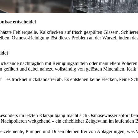
nisse entscheidet
hätzte Fehlerquelle. Kalkflecken auf frisch gespülten Gläsern, Schliere
iben. Osmose-Reinigung löst dieses Problem an der Wurzel, indem das W
idet
ückstände nachträglich mit Reinigungsmitteln oder manuellem Poliere
filtert und dabei nahezu vollständig von gelösten Mineralien, Kalk 
 – es trocknet rückstandsfrei ab. Es entstehen keine Flecken, keine Sc
 Besonders im letzten Klarspülgang macht sich Osmosewasser sofort bem
e Nachpolieren weitgehend – ein erheblicher Zeitgewinn im laufenden B
 Heizelemente, Pumpen und Düsen bleiben frei von Ablagerungen, was W