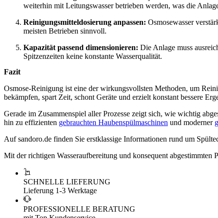
weiterhin mit Leitungswasser betrieben werden, was die Anlag
Reinigungsmitteldosierung anpassen:
Osmosewasser verstärk
meisten Betrieben sinnvoll.
Kapazität passend dimensionieren:
Die Anlage muss ausreiche
Spitzenzeiten keine konstante Wasserqualität.
Fazit
Osmose-Reinigung ist eine der wirkungsvollsten Methoden, um Reinig
bekämpfen, spart Zeit, schont Geräte und erzielt konstant bessere Erg
Gerade im Zusammenspiel aller Prozesse zeigt sich, wie wichtig abg
hin zu effizienten
gebrauchten Haubenspülmaschinen
und moderner
g
Auf sandoro.de finden Sie erstklassige Informationen rund um Spülte
Mit der richtigen Wasseraufbereitung und konsequent abgestimmten Pr
SCHNELLE LIEFERUNG
Lieferung 1-3 Werktage
PROFESSIONELLE BERATUNG
mit Top Kundenservice