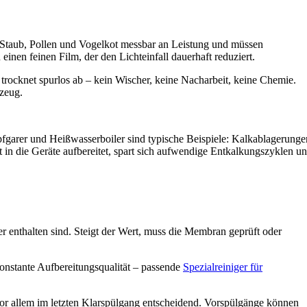
h Staub, Pollen und Vogelkot messbar an Leistung und müssen
nen feinen Film, der den Lichteinfall dauerhaft reduziert.
rocknet spurlos ab – kein Wischer, keine Nacharbeit, keine Chemie.
zeug.
pfgarer und Heißwasserboiler sind typische Beispiele: Kalkablagerunge
t in die Geräte aufbereitet, spart sich aufwendige Entkalkungszyklen u
er enthalten sind. Steigt der Wert, muss die Membran geprüft oder
onstante Aufbereitungsqualität – passende
Spezialreiniger für
z vor allem im letzten Klarspülgang entscheidend. Vorspülgänge können