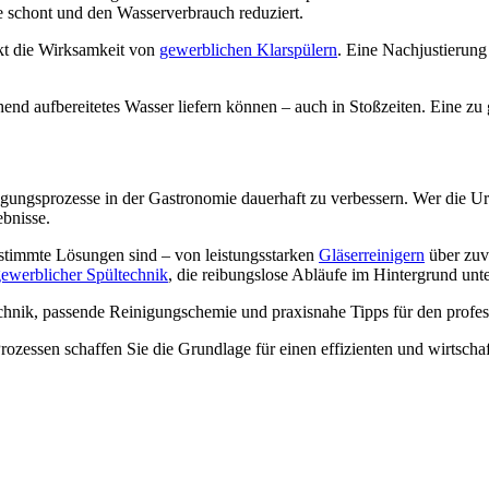
e schont und den Wasserverbrauch reduziert.
t die Wirksamkeit von
gewerblichen Klarspülern
. Eine Nachjustierung
nd aufbereitetes Wasser liefern können – auch in Stoßzeiten. Eine zu g
ungsprozesse in der Gastronomie dauerhaft zu verbessern. Wer die Urs
ebnisse.
estimmte Lösungen sind – von leistungsstarken
Gläserreinigern
über zuv
ewerblicher Spültechnik
, die reibungslose Abläufe im Hintergrund unte
chnik, passende Reinigungschemie und praxisnahe Tipps für den profess
ozessen schaffen Sie die Grundlage für einen effizienten und wirtscha